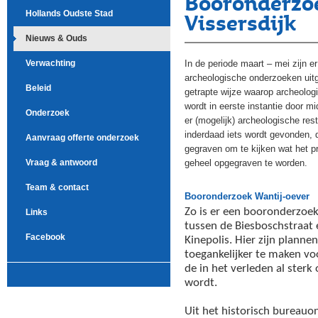
Booronderzoe
Hollands Oudste Stad
Vissersdijk
Nieuws & Ouds
In de periode maart – mei zijn e
Verwachting
archeologische onderzoeken uit
Beleid
getrapte wijze waarop archeolog
wordt in eerste instantie door 
Onderzoek
er (mogelijk) archeologische res
inderdaad iets wordt gevonden, 
Aanvraag offerte onderzoek
gegraven om te kijken wat het p
geheel opgegraven te worden.
Vraag & antwoord
Team & contact
Booronderzoek Wantij-oever
Zo is er een booronderzoek
Links
tussen de Biesboschstraat 
Facebook
Kinepolis. Hier zijn planne
toegankelijker te maken vo
de in het verleden al ster
wordt.
Uit het historisch bureauo