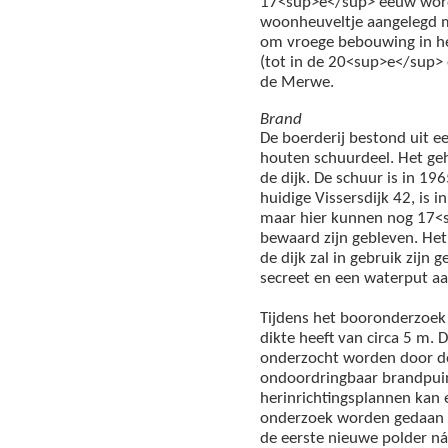
17<sup>e</sup> eeuw wordt
woonheuveltje aangelegd me
om vroege bebouwing in he
(tot in de 20<sup>e</sup> 
de Merwe.
Brand
De boerderij bestond uit 
houten schuurdeel. Het geh
de dijk. De schuur is in 1
huidige Vissersdijk 42, is i
maar hier kunnen nog 17<
bewaard zijn gebleven. Het 
de dijk zal in gebruik zijn 
secreet en een waterput aa
Tijdens het booronderzoek 
dikte heeft van circa 5 m.
onderzocht worden door de
ondoordringbaar brandpuin
herinrichtingsplannen kan 
onderzoek worden gedaan n
de eerste nieuwe polder ná 