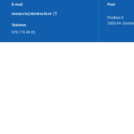
E-mail
Post
monarch@dordrecht.nl
Postbus 8
3300 AA Dordre
Telefoon
078 770 49 05