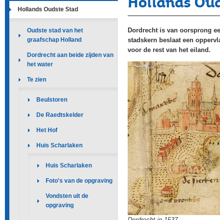
Hollands Oud
Hollands Oudste Stad
Dordrecht is van oorsprong e
Oudste stad van het
stadskern beslaat een oppervl
graafschap Holland
voor de rest van het eiland.
Dordrecht aan beide zijden van
het water
Te zien
Beulstoren
De Raedtskelder
Het Hof
Huis Scharlaken
Huis Scharlaken
Foto's van de opgraving
Vondsten uit de
opgraving
Dordrecht in 1537