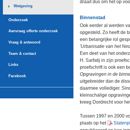
Aanvraag offerte onderzoek
opgesteld. Zo heeft de binnen
een belangrijke rol gespeeld 
Vraag & antwoord
'Urbanisatie van het Nederlan
Een deel van het onderzoek in
Team & contact
H. Sarfatij in zijn proefschrift "
D
Links
proefschrift is ook een boek v
Opgravingen in de binnenstad 
Facebook
uitgebreider dan de dissertatie
daarmee vollediger. Sinds 198
kleinschalige opgravingen in 
kreeg Dordrecht voor het eerst
Tussen 1997 en 2000 vond een
plaats op het
Statenplein
(2
gepubliceerd en kan inmiddels
van het onderzoek uit de peri
onderzoek, waarbij de resultat
onderzoeken worden vergeleken
Daarmee kan een bijdrage word
het historische beeld van Dor