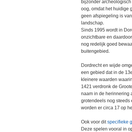
Dordrecht en wijde omgeving m
een gebied dat in de 13e eeuw
kleinere waarden waarin tient
1421 verdronk de Groote Waard
naam in de herinnering achter.
grotendeels nog steeds een ra
worden er circa 17 op het huid
Ook voor dit
specifieke gebied
Deze spelen vooral in op de o
waterhuishouding en het func
hun invloed op de stad Dordrech
effect dat de Sint Elisabethsvl
Late Middeleeuwen de graans
Speerpunten voor onderzoek
(Re)constructie van:
1. het ontstaan, de ontwikkeli