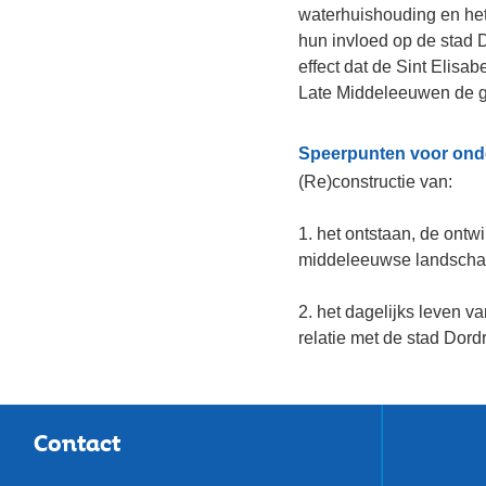
middeleeuwse landschap van d
2. het dagelijks leven van d
relatie met de stad Dordrecht.
Contact
E-mail
Post
monarch@dordrecht.nl
Postbus 8
3300 AA Dordrech
Telefoon
078 770 49 05