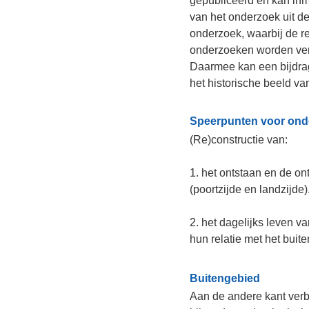
Speerpunten voor onderzoek
(Re)constructie van:
1. het ontstaan en de ontwikk
(poortzijde en landzijde).
2. het dagelijks leven van de 
hun relatie met het buitengeb
Buitengebied
Aan de andere kant verbergt o
bijzonder archeologisch landsc
oog, omdat het huidige grote
geen afspiegeling is van het 
landschap.
Sinds 1995 wordt in Dordrecht 
onzichtbare en daardoor meer 
nog redelijk goed bewaarde m
buitengebied.