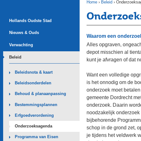
Onderzoeksa
Hollands Oudste Stad
Nieuws & Ouds
Waarom een onderzoeksag
Alles opgraven, ongeacht de ke
Verwachting
depot misschien al tientallen v
Beleid
kunt je afvragen of dat nodig is.
Beleidsnota & kaart
Want een volledige opgraving 
is het onnodig om de bodemver
Beleidsonderdelen
onderzoek moet betalen - met 
Behoud & planaanpassing
gemeente Dordrecht met een 
onderzoek. Daarin worden vraa
Bestemmingsplannen
noodzakelijk onderzoek opge
Erfgoedverordening
bijbehorende Programma van E
Onderzoeksagenda
schop in de grond zet, op wel
je tijdens het veldwerk wel of 
Programma van Eisen
draait dus om het op voorhan
Wetgeving
Binnenstad
Onderzoek
Ook eerder al werden vanuit 